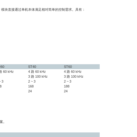
PU 模块直接通过单机本体满足相对简单的控制需求。具有：
R60
ST40
ST60
路 60 kHz
4 路 60 kHz
4 路 60 kHz
3 路 100 kHz
3 路 100 kHz
~ 3
2 ~ 3
2 ~ 3
8
168
188
24
24
方案。