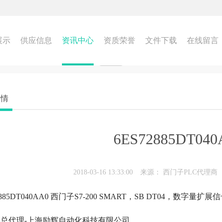
展示
供应信息
资讯中心
资质荣誉
文件下载
在线留言
详情
6ES72885DT040
2018-03-16 13:33:00
来源：
西门子PLC代理商
2885DT040AA0 西门子S7-200 SMART，SB DT04，数字量扩展信号板
总代理-上海励辉自动化科技有限公司