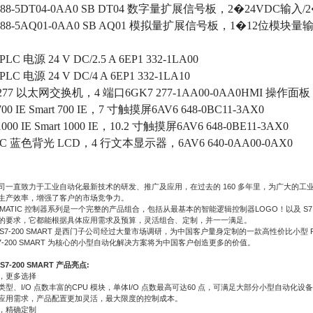
 288-5DT04-0AA0 SB DT04 数字量扩展信号板，2�24VDC输入
 288-5AQ01-0AA0 SB AQ01 模拟量扩展信号板，1�12位模块量
 PLC 电源 24 V DC/2.5 A 6EP1 332-1LA00
 PLC 电源 24 V DC/4 A 6EP1 332-1LA10
277 以太网交换机，4 端口6GK7 277-1AA00-0AA0HMI 操作面
 700 IE Smart 700 IE，7 寸触摸屏6AV6 648-0BC11-3AX0
 1000 IE Smart 1000 IE，10.2 寸触摸屏6AV6 648-0BE11-3AX0
0C 蓝色背光 LCD，4 行文本显示器，6AV6 640-0AA00-0AX0
司一直致力于工业自动化最新技术的研发、推广及应用，在过去的 160 多年里，为广大的
生产效率，增强了客户的市场竞争力。
SIMATIC 控制器系列是一个完整的产品组合，包括从最基本的智能逻辑控制器LOGO！以及 S
的要求，它都能根据具体应用需求及预算，灵活组合、定制，并一一满足。
IC S7-200 SMART 是西门子公司经过大量市场调研，为中国客户量身定制的一款高性价比小型 PL
7-200 SMART 为核心的小型自动化解决方案将为中国客户创造更多的价值。
C S7-200 SMART 产品亮点:
，更多选择
类型、I/O 点数丰富的CPU 模块，单体I/O 点数最高可达60 点，可满足大部分小型自动
应用需求，产品配置更加灵活，最大限度的控制成本。
，精确定制