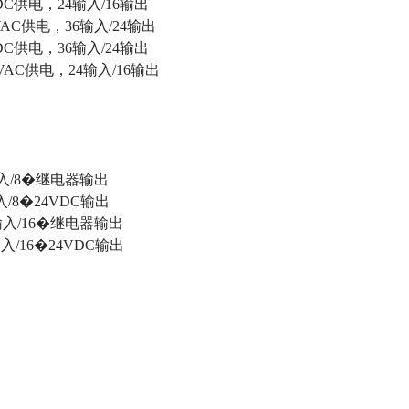
4VDC供电，24输入/16输出
0VAC供电，36输入/24输出
4VDC供电，36输入/24输出
20VAC供电，24输入/16输出
C输入/8�继电器输出
输入/8�24VDC输出
DC输入/16�继电器输出
输入/16�24VDC输出