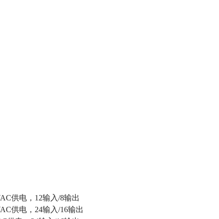
20VAC供电，12输入/8输出
0VAC供电，24输入/16输出