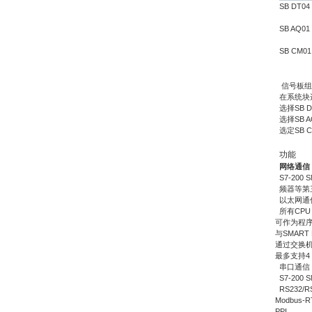
SB DT04
SB AQ01
SB CM01
信号板组
在系统块
选择SB 
选择SB 
选定SB 
功能
网络通信
S7-20
频器等第
以太网通
所有CP
可作为程
与SMART 
通过交换
最多支持4
串口通信
S7-20
RS232
Modbus-R
PPI