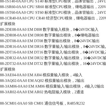
 288-1ST40-0AA0 CPU ST40 标准型CPU模块，晶体管输出，2
 288-1SR60-0AA0 CPU SR60 标准型CPU模块，继电器输出，22
 288-1ST60-0AA0 CPU ST60 标准型CPU模块，晶体管输出，2
 288-1CR40-0AA0 CPU CR40 经济型CPU模块，继电器输出，2
量扩展模块
 288-2DE08-0AA0 EM DI08 数字量输入模块，8�24VDC输入
 288-2DR08-0AA0 EM DR08 数字量输出模块，8�继电器输出
 288-2DT08-0AA0 EM DT08 数字量输出模块，8�24VDC输出
 288-2DR16-0AA0 EM DR16 数字量输入/输出模块，8�24VD
 288-2DT16-0AA0 EM DT16 数字量输入/输出模块，8�24VDC
 288-2DR32-0AA0 EM DR32 数字量输入/输出模块，16�24V
 288-2DT32-0AA0 EM DT32 数字量输入/输出模块，16�24VDC
量扩展模块
 288-3AE04-0AA0 EM AI04 模拟量输入模块，4输入
 288-3AQ02-0AA0 EM AQ02 模拟量输出模块，2输出
 288-3AM06-0AA0 EM AM06 模拟量输入/输出模块，4输入/2输出
 288-3AR02-0AA0 EM AR02 热电阻输入模块，2通道
板
 288-5CM01-0AA0 SB CM01 通信信号板，R485/R232