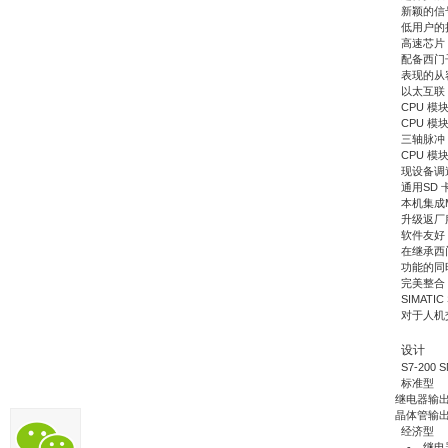
新颖的信
低用户的
高速芯片
配备西门
表现的从
以太互联
CPU 
CPU 
三轴脉冲
CPU 
现设备调
通用SD
本机集成M
升级返厂
软件友好
在继承西
功能的同
完美整合
SIMAT
对于人机
设计
S7-20
标准型
继电器输出型(
晶体管输出型(
经济型
- 继电器