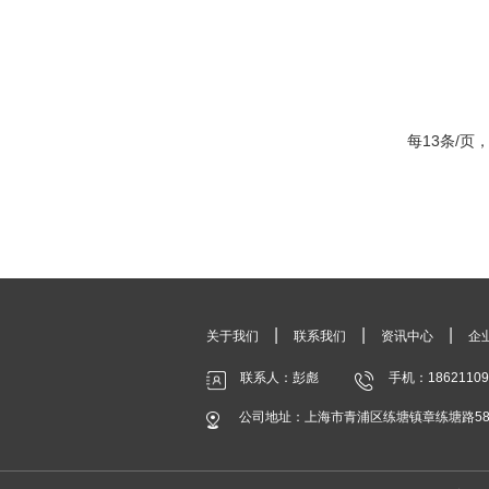
每13条/页，
|
|
|
关于我们
联系我们
资讯中心
企
联系人：彭彪
手机：18621109
公司地址：上海市青浦区练塘镇章练塘路588